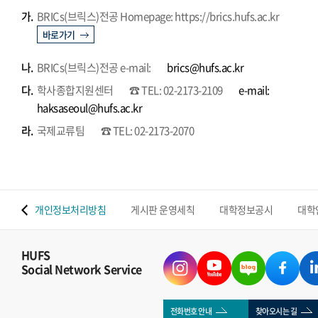
가.
BRICs(브릭스)전공 Homepage: https://brics.hufs.ac.kr
바로가기
나.
BRICs(브릭스)전공 e-mail:
brics@hufs.ac.kr
다.
학사종합지원센터
☎ TEL: 02-2173-2109
e-mail:
haksaseoul@hufs.ac.kr
라.
국제교류팀
☎ TEL: 02-2173-2070
 맵
개인정보처리방침
게시판 운영세칙
대학정보공시
대학
HUFS
Social Network Service
전화번호 안내
찾아오시는 길