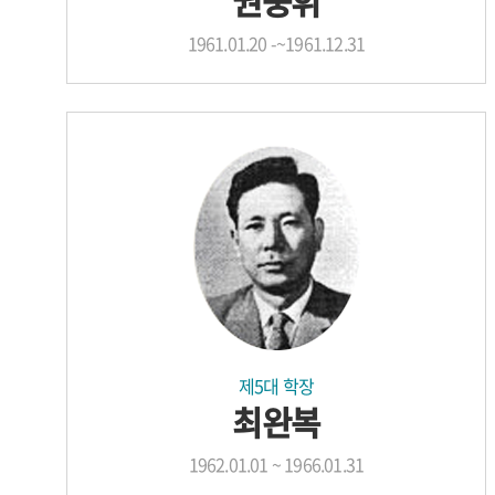
권중휘
1961.01.20 -~1961.12.31
제5대 학장
최완복
1962.01.01 ~ 1966.01.31