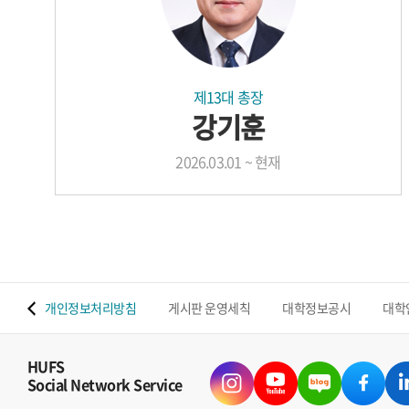
제13대 총장
강기훈
2026.03.01 ~ 현재
 맵
개인정보처리방침
게시판 운영세칙
대학정보공시
대학
HUFS
Social Network Service