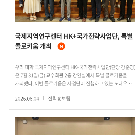
분야에서 국제 공동연구의 중요성을 강조했다.이날 면담에는
인도 측에서 아퀴노 비말 차관보를 비롯해 인도지구과학부
선임연구관 아파르나 슈클라(Aparna Shukla) 박사, 나만
우파드야야(Naman Upadhyaya) 주한인도대사관 일등서기관,
국제지역연구센터 HK+국가전략사업단, 특별
가하나 나브야 제임스(Gahana Navya James) 인도 외교부
콜로키움 개최
유엔 경제 사회 및 지속가능개발국 사무관이 참석했다.우리
대학에서는 정혁 극지연구센터 책임연구원과 신승우
극지연구센터 선임연구원이 참석했다. 정혁 책임연구원은
우리 대학 국제지역연구센터 HK+국가전략사업단(단장 강준영
"극지연구센터는 인도 정부의 극지 연구 확대와 장려 필요성에
은 7월 31일(금) 교수회관 2층 강연실에서 특별 콜로키움을
관한 의견을 존중하며, 양국 대학 및 연구기관 간 네트워크
개최했다. 이번 콜로키움은 사업단이 진행하고 있는 노태우
구축과 공동연구 활성화를 위한 협력 거점 역할을 수행할 수
대통령과 북방정책 재조명 시리즈 2회차에 해당하며, 전 주중국
있도록 최선을 다하겠다"고 밝혔다.
2026.08.04
전략홍보팀
특명전권대사를 역임했던 신정승 동서대학교
동아시아연구원장이 연사로 초청되어 노태우 대통령의
북방정책과 1992년 한중수교 과정의 역사적 의미를
재조명했다.신 원장은 먼저 1970년대 이후 중국과 서방세계의
관계 개선 흐름을 짚었다. 1972년 닉슨 미 대통령의 방중과