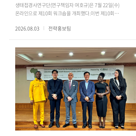
한국에 불리하게 작용하지는 않았으며, 오히려 대만과의
이주민 수용에 미친 영향을 분석했다.이경수 전임연구원은
생태접경사연구단(연구책임자 여호규)은 7월 22일(수)
단교를 다음 정부로 미뤘다면 수교 자체가 장기간 지연되었을
'Anti-Islamic Sentiment in Arabic Media Representations of
온라인으로 제10회 워크숍을 개최했다.이번 제10회
것이라는 견해를 제시했다. 대만에 대한 배려가 부족했다는
South Korea: The Jeju Yemeni Refugees and the Daegu
워크숍에서는 최하늘 선생님(이스탄불 메데니예트대학교
2026.08.03
전략홍보팀
지적에 대해서는, 수교 발표 이전에 사전 통보 절차를 거쳤음을
Mosque Conflict'라는 제목의 발표를 통해 제주 예멘 난민
박사과정)을 초청하여, 서아시아 생태 접경지역과 티무르의
명확히 했다.강연 말미에서 신 원장은 현재 한중 양국은 정치
사안과 대구 이슬람사원 갈등이 아랍어 매체에서 재현되는
제국 건설 이라는 주제로 심도 있는 강연을 진행했다. 강연은
안보 분야에서는 상호 신뢰 부족과 미중 전략 경쟁 심화라는
방식을 분석하고, 기사의 생산 유통 경로에 따라 보도의 내용과
최하늘 선생이 번역한 피터 잭슨의 『칭기스 칸에서
과제를, 경제 분야에서는 최근의 대중 무역역조와 국민감정
프레임이 달라지는 양상을 설명했다.제2세션에서는 Aichi
티무르까지: 몽골 제국의 위기와 부흥』을 바탕으로,
악화라는 새로운 도전에 직면해 있다고 진단했다. 그는 앞으로
Gakuin University의 타카오 켄이치로(Takao Kenichiro)
서아시아의 생태환경과 교역망이 티무르 제국의 형성에 어떠한
한중관계가 '화이부동(和而不同)'의 자세로 할 말은 하되
교수가 'Global and Local Aspects of Islamophobia:
토대를 제공했는지를 살펴보는 방식으로 진행됐다.강연에서는
협력할 부분은 협력하는 방향으로 나아가야 하며, 한미동맹을
Comparison among the West, South Korea and
먼저 농경과 유목이 병존하는 목농복합구역 의 역사적
중시하는 동시에 중국과의 관계도 소홀히 해서는 안 된다고
Japan'이라는 제목의 발표에서 테러나 치안 문제와 직접
중요성을 살펴보고, 아무다리야강 유역의 트란스옥시아나와
강조하며 강연을 마쳤다.국제지역연구센터
연결되지 않은 채 형성되는 '테러 없는 이슬람혐오
호라산에서 차가타이 울루스의 유목 엘리트와 정주민 사회가
HK+국가전략사업단은 '초국적 협력과 소통의 모색: 통일 환경
(Islamophobia)' 현상에 대해 일본과 한국의 사례를 비교했다.
밀접하게 연결되어 있었음을 설명했다. 이어 14세기 중반
조성을 위한 북방 문화 접점 확인과 문화 허브의 구축'을
김은지 책임연구원은 'Representing Second-Generation
차아다이 울루스의 분열 이후 티무르가 차가타이계 정치
아젠다로 다양한 연구를 수행하고 있다. 사업단은 북방지역을
Arab Immigrants and Conditional Citizenship: A Study of
질서와 칭기스 왕조의 권위를 활용해 세력을 확대하고, 훌레구
둘러싼 국제정세와 문화 외교 안보를 아우르는 학제적 연구를
Multicultural Discourse in Korean Television Programs'라는
울루스의 옛 영역까지 포괄하는 대차가타이 울루스 를
지속적으로 추진하는 한편, 매월 국내외 전문가를 초청한
제목의 발표를 통해 한국 방송에서 아랍계 이주민 2세대의
지향하며 제국 건설의 정당성을 마련한 과정을 검토했다. 또한