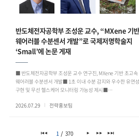
지원사업 내용의 소개로 마무리됐다.이번 학술대회는 한일
주한모로코대사의 축사를 비롯해 아비르 파이살(Abeer Faisal)
양국의 중동 연구자들이 동아시아의 무슬림 이주민이라는 공통
주한이집트대사관 2등서기관, 조지 해리슨(George Harrison)
주제를 중심으로 기존 성과를 공유하고 향후 협력의 기반을
주한가나대사관 대사대리 등 주요 주한 외교사절들이 참석해
다졌다는 점에서 의의가 있다.
반도체전자공학부 조성운 교수, “MXene 기
연구센터의 출범을 축하하고 향후 활동에 대한 기대를 전했다.
포럼에서는 정지원 GBSI 센터 코디네이터가 'GBSI
웨어러블 수분센서 개발”로 국제저명학술지
아프리카녹색성장연구센터 VISION 2030'을 주제로 센터의
‘Small’에 논문 게재
중장기 연구 비전과 추진 방향을 발표했다. 이어 노지현
아프리카연구소 HK연구교수, 김규연 이화여자대학교
기후변화예측연구센터 박사후연구원, 에마누엘라 도린 코피
■ 반도체전자공학부 조성운 교수 연구진, MXene 기반 초고속
(Emmanuella Doreen Kwofie) 녹색기후기금(GCF) 프로그램
웨어러블 수분센서 개발■ 1초 이내 수분 감지와 우수한 유연
오피서(Programme Officer)가 발표와 토론에 참여해 한-
구현 및 무선 헬스케어 모니터링 가능성 제시■
아프리카 기후변화 협력과 지속가능한 발전, 청년 세대의 역할
응집물질물리학 분야 JCR 상위 10% 이내 국제저명학술지
등에 대해 심도 있는 논의를 이어갔다.이번 포럼은
2026.07.29
전략홍보팀
『Small』(Impact factor 11.8) 게재우리 대학
아프리카녹색성장연구센터의 출범을 계기로 기후변화 대응과
반도체전자공학부 조성운 교수 연구진이 실리카 나노입자와
지속가능한 발전을 위한 한-아프리카 협력 기반을 강화하고,
맥신(MXene)을 결합한 고성능 웨어러블 수분센서를 개발하고,
관련 분야의 학술 교류와 공동 연구를 확대하는 계기가 됐다.
이를 무선 헬스케어 모니터링 시스템에 성공적으로 적용했다고
1
370