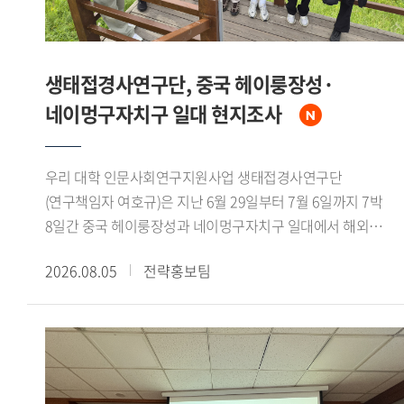
생태접경사연구단, 중국 헤이룽장성·
네이멍구자치구 일대 현지조사
우리 대학 인문사회연구지원사업 생태접경사연구단
(연구책임자 여호규)은 지난 6월 29일부터 7월 6일까지 7박
8일간 중국 헤이룽장성과 네이멍구자치구 일대에서 해외
현지조사를 실시했다. 연구책임자를 비롯한 연구진 7인이
2026.08.05
전략홍보팀
참여했으며, 대흥안령 북서부의 생태환경과 북방유목민족의
역사문화를 조사 주제로 삼았다.조사단은 하얼빈과 치치하얼을
거쳐 어룬춘자치기 건허 어얼구나 만주리 하이라얼 자란툰으로
이어지는 노정을 밟았다. 가샨동 선비석실과 어원커족
순록문화 박물관, 후룬베이얼 역사박물관 등을 참관하는 한편,
넌강과 어얼구나강 유역, 어얼구나 습지, 후룬호를 직접