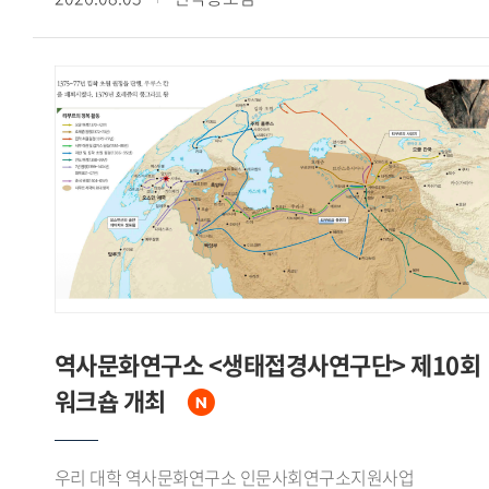
계기가 되었다고 주장했다.신 원장은 한국이 한반도 평화
Societies"라는 주제로 열린 이번 학술대회는 동아시아의
안정을 위한 중국의 협조, 거대한 잠재시장으로서의 중국 경제,
무슬림 이주 문제를 연구하는 한국과 일본 학자들의 학술
그리고 국제무대에서의 위상 제고라는 세 가지 측면에서
교류를 위해 마련됐다.7월 18일 학술대회 제1세션에서는
수교의 필요성을 인식하고 있었음을 강조하면서, 중국 역시
김정아 전임연구원이 'The Reception and Transformation of
덩샤오핑의 언급을 인용하며 한국과의 경제협력 확대와 대만에
Arabic Literature in Korea: A Study of 'The Jackal and the
대한 외교적 고립 효과를 함께 기대하고 있었다고 분석했다.
Sea' in Oh Soo-yeon's The Golden Roof in Relation to
수교 협상에 앞서 한국 정부는 중국과 수교한 다른 나라들의
Kalīla wa Dimna'라는 제목의 발표를 통해 아랍 고전
선례를 분석하고 중국 인사들의 발언을 정리하는 등 치밀한
『칼릴라와 딤나』가 오수연의 『황금지붕』 중 「재칼과
사전 준비를 거쳤다고 밝혔다. 1992년 8월 24일 베이징 조어대
바다의 장」에서 수용 재구성되는 양상을 분석하고, 아랍
국빈관에서 이상옥 외무장관과 첸치천 외교부장이
고전문학과 한국 현대문학이 교차하며 새로운 의미를 형성하는
수교공동성명과 양해각서에 서명함으로써 한중수교가 공식
'제3의 공간'을 제시했다.Ishinomaki Senshu University의
발표되었다고 정리했다.신 원장은 한중수교가 노태우 대통령
니시카와 케이(Nishikawa Kei) 교수는 'The Acceptance of
북방정책의 핵심 성과였다고 평가하면서, 중국이 북한 일변도
Migrant Workers and the Politicization of Burial Grounds: A
역사문화연구소 <생태접경사연구단> 제10회
정책에서 벗어나 한반도의 평화적 통일을 명시적으로 지지하는
Case Study of Miyagi Prefecture, Japan'이라는 제목의
워크숍 개최
계기가 되었고, 수교 이후 양국간 경제교류와 국민간 교류가
발표에서 미야기(Miyagi)현 이시노마키시의 인도네시아
비약적으로 확대되었다고 밝혔다. 아울러 협상이 대체로
무슬림 이주노동자 수용 배경과 2024~2025년 무슬림 매장
중국이 원하는 시간표에 따라 진행된 것은 사실이나 이것이
묘지 논란이 온라인 정치 담론으로 확산되며 지역사회의
우리 대학 역사문화연구소 인문사회연구소지원사업