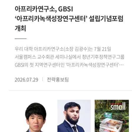
콜로키움을 개최하여 연구 성과를 공유하고 정책적 함의를
정체성과 소속 문제가 재현되는 방식을 분석하고, 이를 한국
아프리카연구소, GBSI
교역로의 재편으로 아제르바이잔이 새로운 정치 경제 중심지로
논의하는 학술 교류의 장을 이어가고 있다. (문의:
사회의 국민 정체성과 다문화주의, 시민권의 경계와 연결하여
성장하자, 티무르가 이곳에 장기간 주둔하면서 계절 이동과
‘아프리카녹색성장연구센터’ 설립기념포럼
HK+국가전략사업단 02-2173-3417)
논의했다.Momoyama Gakuin University의 코이케 마코토
도시 지배를 결합하고 교역망 정비와 수로 건설을 추진한
개최
(Koike Makoto) 교수는 'Faith Across Borders: The
사실을 살펴보았다. 이를 통해 티무르의 서방 진출은 단순한
Transnational Expansion of Nahdlatul Ulama Networks in
군사 정복이 아니라 유목 생활권과 도시, 농업 생산지, 장거리
East Asia'라는 제목의 발표에서 일본, 한국 대만에 형성
교역로를 연결하는 정치적 네트워크의 구축 과정이었음을
우리 대학 아프리카연구소(소장 김광수)는 7월 21일
인도네시아 무슬림 공동체와 나흐다툴 울라마(Nahdatul
확인할 수 있었다.이번 워크숍은 티무르 제국의 성립을
서울캠퍼스 교수회관 세미나실에서 청년기후정책연구그룹
Ulama, 인도네시아에 기반을 둔 세계 최대 규모의 이슬람 단체
정복전쟁이나 개인의 군사적 역량만으로 설명하지 않고,
GBSI의 첫 지역연구센터인 '아프리카녹색성장연구센터'
산하 모스크의 역할을 분석하였다. 특히 해당 모스크 내에서
농경과 유목이 교차하는 생태접경 지역의 구조와 교역망의
출범을 기념하는 설립기념포럼을 개최했다.이번 포럼은 한-
이루어지는 숄라왓(Sholawat) 모임에 주목하여, 이러한 종교
2026.07.29
전략홍보팀
재편이라는 관점에서 새롭게 조망한 자리였다. 또한
아프리카 기후변화 대응 협력 방안을 모색하고 청년 세대의
모임이 인도네시아 무슬림들 간 어떻게 초국적 네트워크를
동아시아를 중심으로 논의해 온 농목접경의 역사적 기능을
역할을 논의하기 위해 마련됐으며, 주한 외교사절을 비롯한
강화하고 집단적 소속감을 형성하는지를 고찰했다.7월 19일
서아시아 사례와 비교함으로써, 생태환경과 접경 네트워크가
국내외 기후변화 및 아프리카 연구 전문가, 청년 연구자들이
라운드테이블에서는 강원구 학술연구교수가 사회를 맡아
제국의 형성과 운영에 미친 영향을 폭넓게 이해하는 뜻깊은
참석해 다양한 의견을 나눴다.행사는 최영빈 GBSI 대표
동아시아 무슬림의 이주와 정착, 정체성 및 사회적 수용에 관해
시간이 되었다.
(아프리카녹색성장연구센터장)의 개회사와 김광수
의견을 나눴으며, 향후 공동연구와 지속적인 학술 협력의
아프리카연구소장의 환영사로 시작됐다. 이어
가능성을 모색했다. 해당 행사는 중동연구소 인문사회연구소
주한아프리카외교단장인 샤픽 라사디(Chafik RACHADI)