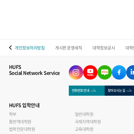
밝혔다. 이번 연구는 조성운 교수와 Shenawar Ali Khan
박사후연구원을 중심으로 울산대학교 연구팀과 협업해
수행됐으며, 우리 대학 반도체전자공학부의 첨단 반도체 소재
소자 및 지능형 센서 분야 연구역량을 보여주는 성과다.기존
MXene 센서는 나노시트가 다시 겹쳐지는 재적층 현상으로
수분 이동 통로와 반응 면적이 감소하는 한계가 있었다.
 맵
개인정보처리방침
게시판 운영세칙
대학정보공시
대학
연구진은 실리카 나노입자를 MXene 층 사이에 삽입한 계층적
다공성 SNP@MXene 구조를 개발해 재적층을 억제하고 수분
이동성과 센서의 감도 안정성을 높였다.개발된 센서는 3~88%
HUFS
Social Network Service
의 상대습도 범위를 감지했으며, 응답과 회복 모두 1초 이내에
이뤄졌다. 기존 MXene 센서보다 감도가 약 4배 향상됐고,
25일간 안정적인 성능을 유지했다. 또한 2,250회의 반복 굽힘
전화번호 안내
찾아오시는 길
이후에도 초기 성능의 약 95% 이상을 유지했다.연구진은
HUFS
입학안내
센서를 상용 기저귀와 Wi-Fi 통신 모듈에 연계해 젖음 정도와
반복적인 수분 유입을 실시간으로 감지했다. 이를 통해
학부
일반대학원
통번역대학원
영유아와 노약자, 거동이 불편한 환자의 배뇨 상태를 원격
국제지역대학원
법학전문대학원
교육대학원
모니터링할 가능성을 제시했다.조성운 교수는 이번 연구는