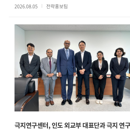
2026.08.05
전략홍보팀
《散頒刑部格》殘卷談起」라는 주제로 제4회 정기
콜로키움을 개최했다. 이번 콜로키움은 현장 강연과 Webex를
통한 온라인 강연을 병행하는 방식으로 진행됐다.이번
콜로키움에서는 중국 법제사와 당대 형벌제도를 연구해 온
陳俊强 臺北大學 역사학과 석좌교수를 초청하여 唐代 流刑의
규정과 실상―돈황 문서 『散頒刑部格』 殘卷을 중심으로
라는 주제로 심도 있는 강연을 진행했다.강연에서는 돈황에서
발견된 『散頒刑部格』 잔권과 『唐律疏議』 등을 바탕으로
당대 유형(流刑)의 법적 규정과 실제 운영 양상을 살펴봤다.
먼저 육형(肉刑) 중심의 고대 형벌체계가 도형(徒刑)과 유형
중심으로 변화하고, 북위 후기에 정식 형벌로 성립한 유형이 수
당대에 오형체계의 하나로 정비되는 과정을 설명했다. 또한
유배 거리와 노역, 현지 호적 편입, 가족의 동행을 비롯하여
사면과 형벌의 가중 등 다양한 운영 방식을 검토했다. 이를 통해
유형이 육체에 흔적을 남기는 전시 의 형벌에서 고향과
극지연구센터, 인도 외교부 대표단과 극지 연
공동체로부터의 분리와 낯선 유배지에 대한 두려움에 기초한