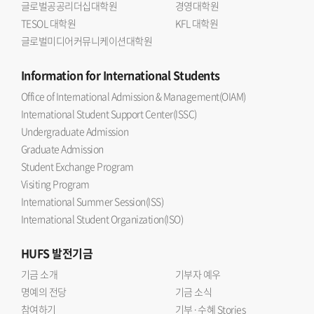
글로벌공공리더십대학원
경영대학원
MXene의 재적층 문제를 해결하면서 높은 감도와 빠른
TESOL 대학원
KFL 대학원
응답성을 동시에 구현했다는 데 의미가 있다 며 한국외대
글로벌미디어커뮤니케이션대학원
반도체전자공학부의 반도체 소재 소자 및 지능형 센서 분야
연구 경쟁력을 높이는 계기가 되길 기대한다 고 말했다.연구
Information
for International Students
결과는 응집물질물리학 분야 JCR 상위 10% 이내
Office of International Admission & Management(OIAM)
국제저명학술지인 『Small』(Impact factor 11.8)에 2026년
International Student Support Center(ISSC)
7월 10일에 온라인 게재됐다. 논문 제목은 Hierarchically
Undergraduate Admission
Porous SNP@MXene Hybrid Architectures for Ultra-
Graduate Admission
Responsive Moisture Sensing and Wireless Smart-
Student Exchange Program
Wearable Hydration Diagnostics 이다.
Visiting Program
International Summer Session(ISS)
International Student Organization(ISO)
HUFS
발전기금
기금 소개
기부자 예우
명예의 전당
기금 소식
참여하기
기부·수혜 Stories