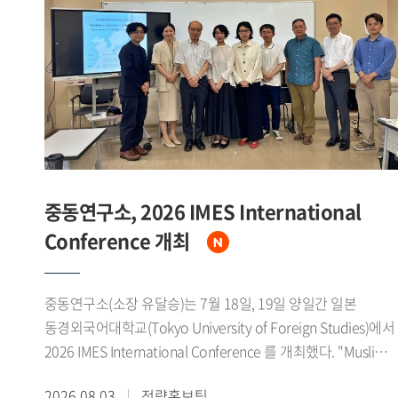
1979년 미중 수교에 이어 1980년대 말에는 소련 동구권의
붕괴로 냉전체제가 급속히 와해되었다고 설명했다. 그는 이
시기 자유주의 확산과 세계화가 맞물리면서 중국이 서방의
'화평연변(和平演變)'을 경계하는 한편, 1989년 천안문 사태로
인한 국제사회의 대중 제재 국면 속에서도 한중 양국은
실질적인 관계 개선을 모색해 왔다고 밝혔다.이어 중국이
1978년 11기 3중전회를 계기로 계급투쟁 노선에서 경제건설
노선으로 전환하고 4개 현대화를 추진하는 과정에서 한중관계
개선의 필요성을 인식하기 시작했으며, 한국 역시 홍콩을 통한
중동연구소, 2026 IMES International
간접무역과 1983년 중국 민항기 불시착 사건, 1985년 어뢰정
Conference 개최
반환 교섭 등에서 보인 우호적 태도로 중국 지도부의 신뢰를
얻었다고 소개했다. 특히 1988년 노태우 대통령의 7 7 선언을
북방외교의 실질적 출발점으로 규정하고, 서울올림픽과 베이징
중동연구소(소장 유달승)는 7월 18일, 19일 양일간 일본
아시안게임을 계기로 한 스포츠 교류가 양국간 신뢰 축적에
동경외국어대학교(Tokyo University of Foreign Studies)에서
기여했다고 강조했다. 이후 1990년 한소수교와 1991년 남북한
2026 IMES International Conference 를 개최했다. "Muslims
유엔 동시가입은 중국이 한중관계 개선의 명분을 마련하는
in East Asia and the Diaspora: Coexistence in Multicultural
2026.08.03
전략홍보팀