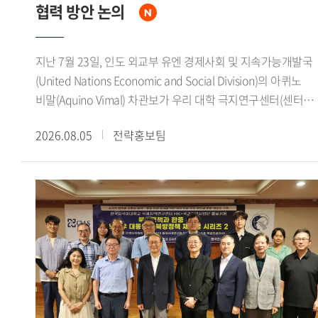
상상 의 형벌로 전환되었으며, 중형인 동시에 사형을 감면하는
협력 방안 논의
황제의 은혜라는 이중적 성격을 지녔음을 강조했다.이번
콜로키움은 돈황문서를 통해 당대 법률의 규정과 형벌 집행의
지난 7월 23일, 인도 외교부 유엔 경제사회 및 지속가능개발국
실상을 함께 검토하고, 한 당 사이에 진행된 형벌제도의
(United Nations Economic and Social Division)의 아퀴노
장기적인 변화를 이해하는 뜻깊은 자리였다. 특히 유배가
비말(Aquino Vimal) 차관보가 우리 대학 극지연구센터(센터장
단순한 형벌에 그치지 않고 국가권력에 의한 인구 이동과 변경
김봉철)를 방문해 연구진과 면담을 갖고 양국 대학 간 극지 연
지역의 운영, 새로운 지역사회로의 편입과 밀접하게 연결되어
2026.08.05
전략홍보팀
협력 확대 방안을 논의했다.이번 면담에서 아퀴노 비말
있었음을 확인함으로써 생태접경의 관점에서 당대의 국가와
차관보는 인도 정부가 최근 대학과 연구기관을 중심으로 극지
공간, 인간의 관계를 새롭게 생각해 보는 기회가 됐다.
연구를 적극 장려하고 있다며, 우리 대학 극지연구센터와의
연구 협력 필요성을 강조했다. 또한 인도 극지 연구 분야의 주요
대학 및 연구기관과 우리 대학 극지연구센터를 연결해 양국
대학 간 지속적인 연구 협력 기반을 마련하고 싶다는 뜻을
밝혔다.이어 인도 정부는 기후변화가 농업에 미치는 영향, 극지
빙하 융해에 따른 해수면 상승, 기후변화 취약지역 주민들의
생활환경 변화 등 글로벌 기후위기에 대응하기 위한 연구를
국가 정책의 주요 과제로 추진하고 있다고 설명하며, 관련