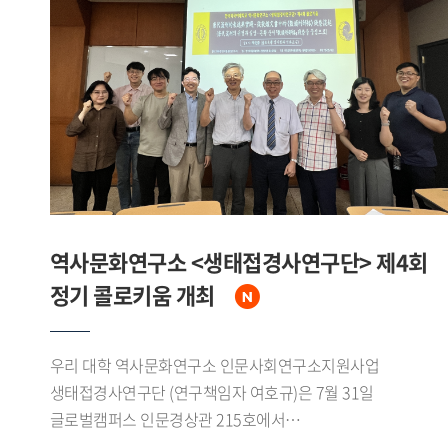
답사하며 삼림에서 수계, 초원으로 이어지는 자연환경의
변화를 확인했다.이번 조사를 통해 연구진은 에벤키
어룬춘족의 수렵 어로 목축 문화와 대흥안령 생태환경에 관한
자료를 폭넓게 수집했다. 특히 중 러 접경지대인 어얼구나강
유역과 만주리 일대에서 확인된 문화 요소들은 현지
소수민족의 문화와도 맞물리며 지역적 특색을 이루고 있었다.
수집된 성과는 향후 연구와 교육에 활용될 예정이다.
역사문화연구소 <생태접경사연구단> 제4회
정기 콜로키움 개최
우리 대학 역사문화연구소 인문사회연구소지원사업
생태접경사연구단 (연구책임자 여호규)은 7월 31일
글로벌캠퍼스 인문경상관 215호에서
「唐代流刑的表述與實踐―從敦煌文書中的