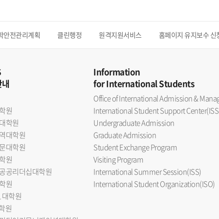
학안전관리계획
클린행정
원격지원서비스
홈페이지 유지보수 신
S
Information
안내
for International Students
Office of International Admission & Ma
학원
International Student Support Center(ISS
대학원
Undergraduate Admission
역대학원
Graduate Admission
문대학원
Student Exchange Program
학원
Visiting Program
공공리더십대학원
International Summer Session(ISS)
학원
International Student Organization(ISO)
L 대학원
대학원