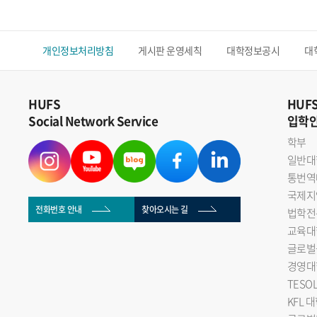
개인정보처리방침
게시판 운영세칙
대학정보공시
대
HUFS
HUF
Social Network Service
입학
학부
일반대
통번역
국제지
전화번호 안내
찾아오시는 길
법학전
교육대
글로벌
경영대
TESO
KFL 