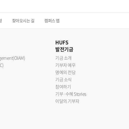
청
찾아오시는 길
캠퍼스 맵
HUFS
발전기금
nagement(OIAM)
기금 소개
C)
기부자 예우
명예의 전당
기금 소식
참여하기
기부·수혜 Stories
이달의 기부자