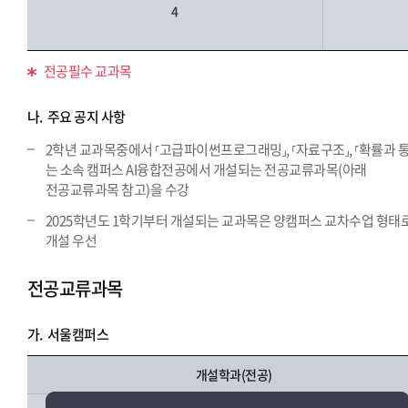
4
전공필수 교과목
나.
주요 공지 사항
2학년 교과목중에서 ⸢고급파이썬프로그래밍⸥, ⸢자료구조⸥, ⸢확률과 
는 소속 캠퍼스 AI융합전공에서 개설되는 전공교류과목(아래
전공교류과목 참고)을 수강
2025학년도 1학기부터 개설되는 교과목은 양캠퍼스 교차수업 형태
개설 우선
전공교류과목
가.
서울캠퍼스
개설학과(전공)