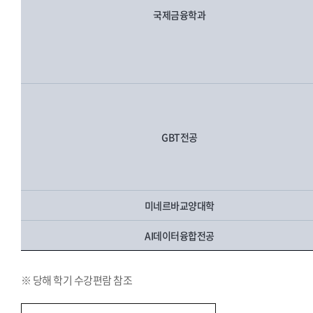
국제금융학과
GBT전공
미네르바교양대학
AI데이터융합전공
※ 당해 학기 수강편람 참조