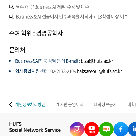
나.
필수과목 ⸢Business AI 개론⸥ 수강 및 이수
다.
Business & AI 전공에서 필수과목을 제외하고 18학점 이상 이수
수여 학위 : 경영공학사
문의처
Business&AI전공 상담 문의 E-mail :
bizai@hufs.ac.kr
학사종합지원센터 :
02-2173-2109
haksaseoul@hufs.ac.kr
 맵
개인정보처리방침
게시판 운영세칙
대학정보공시
대학
HUFS
Social Network Service