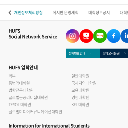
 맵
개인정보처리방침
게시판 운영세칙
대학정보공시
대학
HUFS
Social Network Service
전화번호 안내
찾아오시는 길
HUFS
입학안내
학부
일반대학원
통번역대학원
국제지역대학원
법학전문대학원
교육대학원
글로벌공공리더십대학원
경영대학원
TESOL 대학원
KFL 대학원
글로벌미디어커뮤니케이션대학원
Information
for International Students