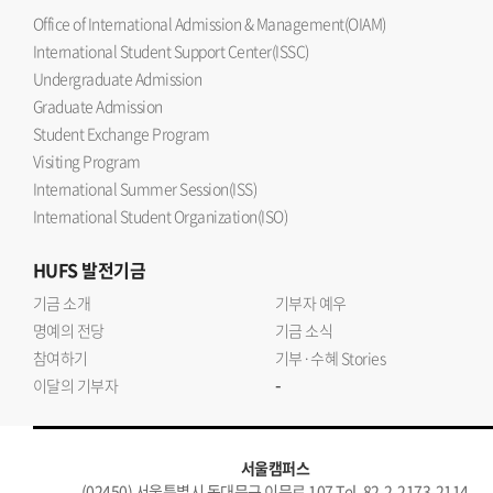
Office of International Admission & Management(OIAM)
International Student Support Center(ISSC)
Undergraduate Admission
Graduate Admission
Student Exchange Program
Visiting Program
International Summer Session(ISS)
International Student Organization(ISO)
HUFS
발전기금
기금 소개
기부자 예우
명예의 전당
기금 소식
참여하기
기부·수혜 Stories
-
이달의 기부자
서울캠퍼스
(02450) 서울특별시 동대문구 이문로 107 Tel. 82-2-2173-2114