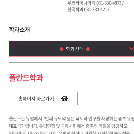
우크라이나학과 031-330-4873 /
한국학과 031-330-4217
학과소개
학과선택
폴란드학과
루마니아학과
폴란드학과
체코·슬로바키아학과
헝가리학과
세르비아·크로아티아학과
홈페이지 바로가기
그리스·불가리아학과
중앙아시아학과
폴란드는 유럽에서 7번째 규모의 넓은 국토와 인구를 자랑하는 중부 유
아프리카학부
대표국가입니다. 유럽연합 및 국제사회에서 중추적 역할을 담당하고
우크라이나학과
있으며, 러시아와 독일 사이, 유럽의 심장에 위치한 지정학적 중요성을