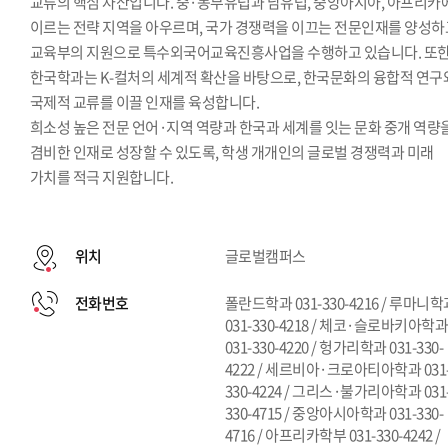
교류의 핵심 자산입니다. 중·동부유럽과 남유럽, 중앙아시아, 아프리카
이르는 전략 지역을 아우르며, 국가 경쟁력을 이끄는 전문인재를 양성하
교육부의 지원으로 특수외국어교육진흥사업을 수행하고 있습니다. 또
한국학과는 K-컬처의 세계적 확산을 바탕으로, 한국문화의 융합적 연구
국제적 교류를 이끌 인재를 육성합니다.
희소성 높은 전문 언어·지역 역량과 한국과 세계를 잇는 문화 중개 역량
겸비한 인재로 성장할 수 있도록, 학생 개개인의 글로벌 경쟁력과 미래
가치를 적극 지원합니다.
위치
글로벌캠퍼스
전화번호
폴란드학과 031-330-4216 / 루마니
031-330-4218 / 체코·슬로바키아학
031-330-4220 / 헝가리학과 031-330-
4222 / 세르비아·크로아티아학과 031
330-4224 / 그리스·불가리아학과 031
330-4715 / 중앙아시아학과 031-330-
4716 / 아프리카학부 031-330-4242 /