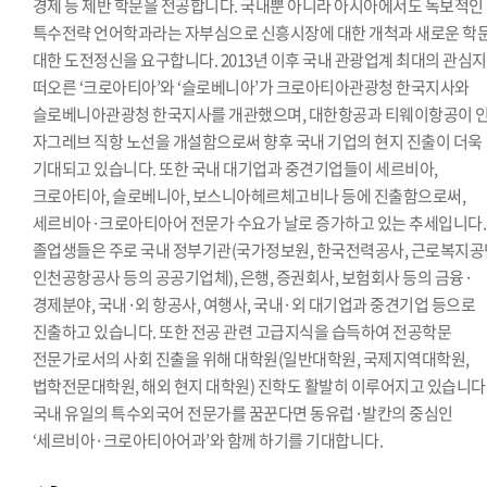
경제 등 제반 학문을 전공합니다. 국내뿐 아니라 아시아에서도 독보적인
특수전략 언어학과라는 자부심으로 신흥시장에 대한 개척과 새로운 학
대한 도전정신을 요구합니다. 2013년 이후 국내 관광업계 최대의 관심
떠오른 ‘크로아티아’와 ‘슬로베니아’가 크로아티아관광청 한국지사와
슬로베니아관광청 한국지사를 개관했으며, 대한항공과 티웨이항공이 인
자그레브 직항 노선을 개설함으로써 향후 국내 기업의 현지 진출이 더욱
기대되고 있습니다. 또한 국내 대기업과 중견기업들이 세르비아,
크로아티아, 슬로베니아, 보스니아헤르체고비나 등에 진출함으로써,
세르비아·크로아티아어 전문가 수요가 날로 증가하고 있는 추세입니다.
졸업생들은 주로 국내 정부기관(국가정보원, 한국전력공사, 근로복지공
인천공항공사 등의 공공기업체), 은행, 증권회사, 보험회사 등의 금융·
경제분야, 국내·외 항공사, 여행사, 국내·외 대기업과 중견기업 등으로
진출하고 있습니다. 또한 전공 관련 고급지식을 습득하여 전공학문
전문가로서의 사회 진출을 위해 대학원(일반대학원, 국제지역대학원,
법학전문대학원, 해외 현지 대학원) 진학도 활발히 이루어지고 있습니다
국내 유일의 특수외국어 전문가를 꿈꾼다면 동유럽·발칸의 중심인
‘세르비아·크로아티아어과’와 함께 하기를 기대합니다.