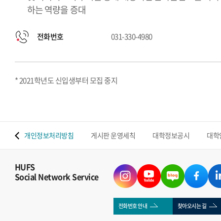
하는 역량을 증대
전화번호
031-330-4980
* 2021학년도 신입생부터 모집 중지
 맵
개인정보처리방침
게시판 운영세칙
대학정보공시
대학
HUFS
Social Network Service
전화번호 안내
찾아오시는 길